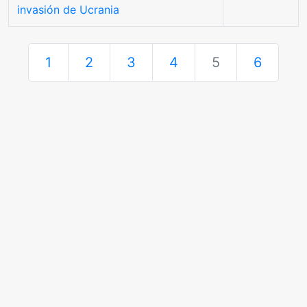
invasión de Ucrania
1
2
3
4
5
6