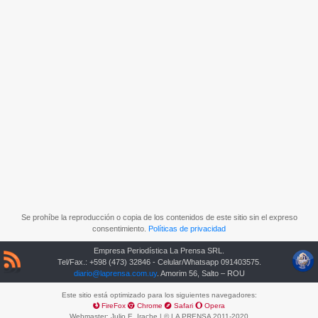
Se prohíbe la reproducción o copia de los contenidos de este sitio sin el expreso
consentimiento.
Políticas de privacidad
Empresa Periodística La Prensa SRL.
Tel/Fax.: +598 (473) 32846 - Celular/Whatsapp 091403575.
diario@laprensa.com.uy
. Amorim 56, Salto – ROU
Este sitio está optimizado para los siguientes navegadores:
FireFox
Chrome
Safari
Opera
Webmaster:
Julio E. Irache
| © LA PRENSA 2011-2020