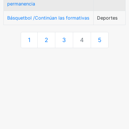
permanencia
Básquetbol /Continúan las formativas
Deportes
1
2
3
4
5