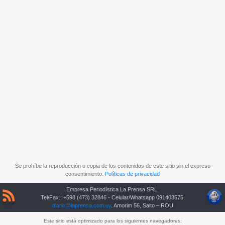
Se prohíbe la reproducción o copia de los contenidos de este sitio sin el expreso
consentimiento.
Políticas de privacidad
Empresa Periodística La Prensa SRL.
Tel/Fax.: +598 (473) 32846 - Celular/Whatsapp 091403575.
diario@laprensa.com.uy
. Amorim 56, Salto – ROU
Este sitio está optimizado para los siguientes navegadores: