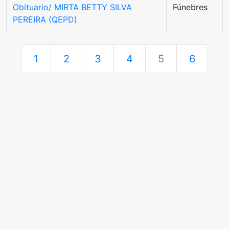
Obituario/ MIRTA BETTY SILVA
Fúnebres
PEREIRA (QEPD)
1
2
3
4
5
6