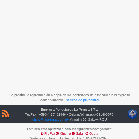
Se prohíbe la reproducción o copia de los contenidos de este sitio sin el expreso
consentimiento.
Políticas de privacidad
Empresa Periodística La Prensa SRL.
Tel/Fax.: +598 (473) 32846 - Celular/Whatsapp 091403575.
diario@laprensa.com.uy
. Amorim 56, Salto – ROU
Este sitio está optimizado para los siguientes navegadores:
FireFox
Chrome
Safari
Opera
Webmaster:
Julio E. Irache
| © LA PRENSA 2011-2020