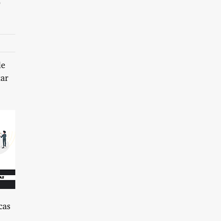
de
tar
cas