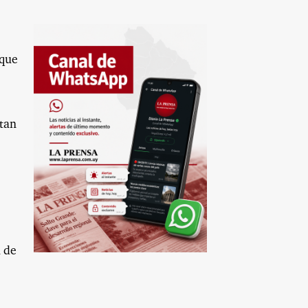
 que
itan
a de