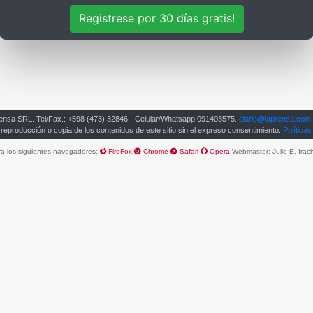
Registrese por 30 días gratis!
rensa SRL.
Tel/Fax.: +598 (473) 32846 - Celular/Whatsapp 091403575.
diario@laprensa.com
 reproducción o copia de los contenidos de este sitio sin el expreso consentimiento.
Políticas
ara los siguientes navegadores:
FireFox
Chrome
Safari
Opera
Webmaster:
Julio E. Irac