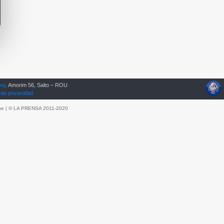
.uy
. Amorim 56, Salto – ROU
 de privacidad
he
| © LA PRENSA 2011-2020