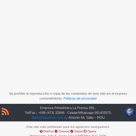
Se prohíbe la reproducción o copia de los contenidos de este sitio sin el expreso
consentimiento.
Políticas de privacidad
Empresa Periodística La Prensa SRL.
Tel/Fax.: +598 (473) 32846 - Celular/Whatsapp 091403575.
diario@laprensa.com.uy
. Amorim 56, Salto – ROU
Este sitio está optimizado para los siguientes navegadores:
FireFox
Chrome
Safari
Opera
Webmaster:
Julio E. Irache
| © LA PRENSA 2011-2020