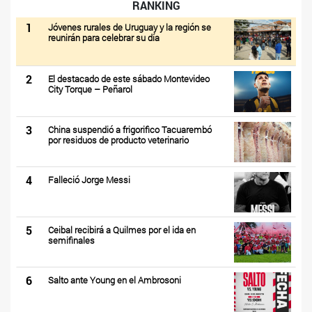
RANKING
1
Jóvenes rurales de Uruguay y la región se
reunirán para celebrar su día
2
El destacado de este sábado Montevideo
City Torque – Peñarol
3
China suspendió a frigorifico Tacuarembó
por residuos de producto veterinario
4
Falleció Jorge Messi
5
Ceibal recibirá a Quilmes por el ida en
semifinales
6
Salto ante Young en el Ambrosoni