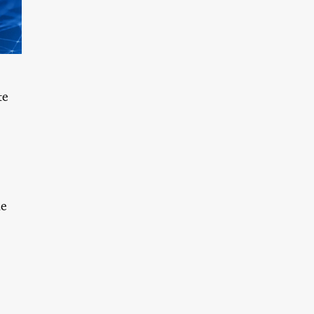
te
ue