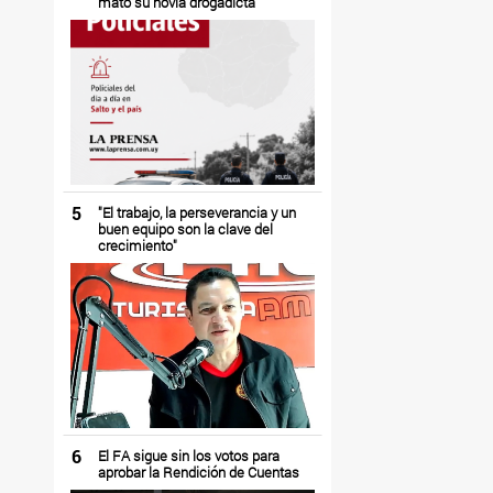
mato su novia drogadicta
5
"El trabajo, la perseverancia y un
buen equipo son la clave del
crecimiento"
6
El FA sigue sin los votos para
aprobar la Rendición de Cuentas