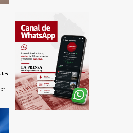
ades
por