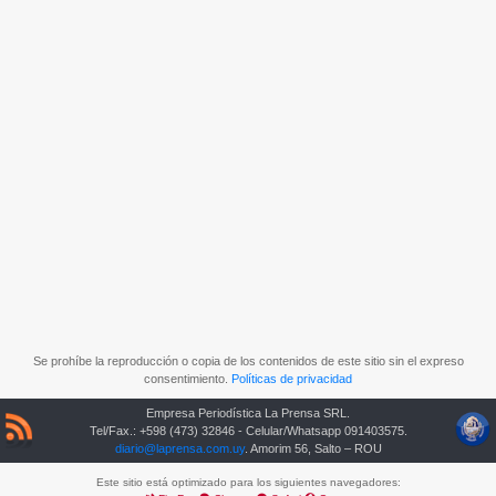
Se prohíbe la reproducción o copia de los contenidos de este sitio sin el expreso
consentimiento.
Políticas de privacidad
Empresa Periodística La Prensa SRL.
Tel/Fax.: +598 (473) 32846 - Celular/Whatsapp 091403575.
diario@laprensa.com.uy
. Amorim 56, Salto – ROU
Este sitio está optimizado para los siguientes navegadores: