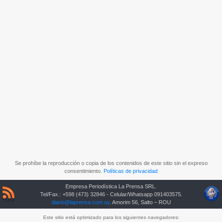
Se prohíbe la reproducción o copia de los contenidos de este sitio sin el expreso
consentimiento.
Políticas de privacidad
Empresa Periodística La Prensa SRL.
Tel/Fax.: +598 (473) 32846 - Celular/Whatsapp 091403575.
diario@laprensa.com.uy
. Amorim 56, Salto – ROU
Este sitio está optimizado para los siguientes navegadores: