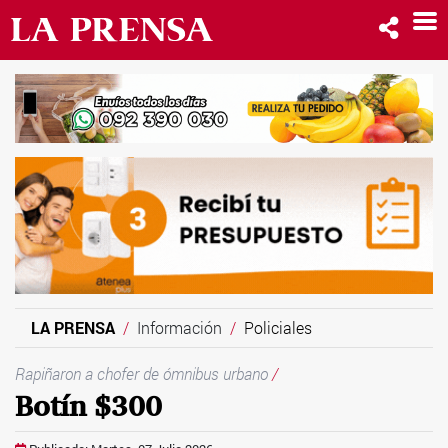
LA PRENSA
Información
Policiales
Rapiñaron a chofer de ómnibus urbano
/
Botín $300