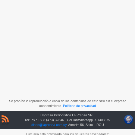
Se prohíbe la reproducción o copia de los contenidos de este sitio sin el expreso
consentimiento.
Políticas de privacidad
Empresa Periodística La Prensa SRL.
Tel/Fax.: +598 (473) 32846 - Celular/Whatsapp 091403575.
diario@laprensa.com.uy
. Amorim 56, Salto – ROU
Este sitio está optimizado para los siguientes navegadores: