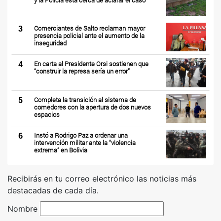
y la Policía está cerca de aclarar el caso
3
Comerciantes de Salto reclaman mayor
presencia policial ante el aumento de la
inseguridad
4
En carta al Presidente Orsi sostienen que
“construir la represa sería un error”
5
Completa la transición al sistema de
comedores con la apertura de dos nuevos
espacios
6
Instó a Rodrigo Paz a ordenar una
intervención militar ante la “violencia
extrema” en Bolivia
Recibirás en tu correo electrónico las noticias más
destacadas de cada día.
Nombre