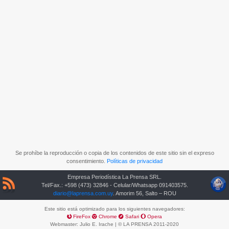
Se prohíbe la reproducción o copia de los contenidos de este sitio sin el expreso
consentimiento.
Políticas de privacidad
Empresa Periodística La Prensa SRL.
Tel/Fax.: +598 (473) 32846 - Celular/Whatsapp 091403575.
diario@laprensa.com.uy
. Amorim 56, Salto – ROU
Este sitio está optimizado para los siguientes navegadores:
FireFox
Chrome
Safari
Opera
Webmaster:
Julio E. Irache
| © LA PRENSA 2011-2020