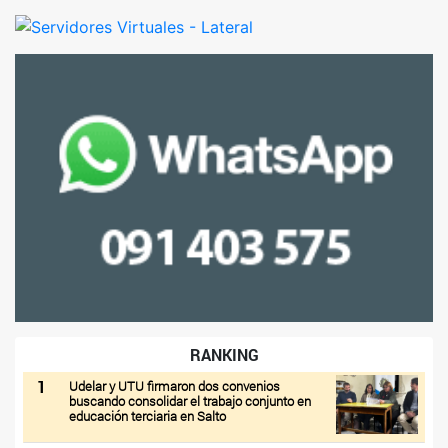
RANKING
1
Udelar y UTU firmaron dos convenios
buscando consolidar el trabajo conjunto en
educación terciaria en Salto