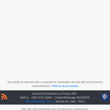
Se prohíbe la reproducción o copia de los contenidos de este sitio sin el expreso
consentimiento.
Políticas de privacidad
Empresa Periodística La Prensa SRL.
Tel/Fax.: +598 (473) 32846 - Celular/Whatsapp 091403575.
diario@laprensa.com.uy
. Amorim 56, Salto – ROU
Este sitio está optimizado para los siguientes navegadores: