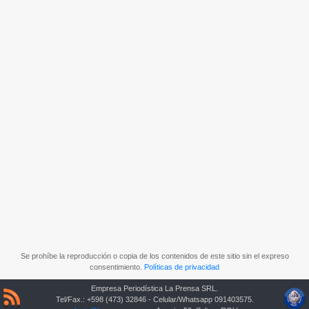
Se prohíbe la reproducción o copia de los contenidos de este sitio sin el expreso
consentimiento.
Políticas de privacidad
Empresa Periodística La Prensa SRL.
Tel/Fax.: +598 (473) 32846 - Celular/Whatsapp 091403575.