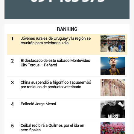
RANKING
1
Jóvenes rurales de Uruguay y la región se
reunirán para celebrar su día
2
El destacado de este sábado Montevideo
City Torque – Peñarol
3
China suspendió a frigorifico Tacuarembó
por residuos de producto veterinario
4
Falleció Jorge Messi
5
Ceibal recibirá a Quilmes por el ida en
semifinales