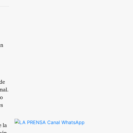
an
 de
mal.
so
es
e la