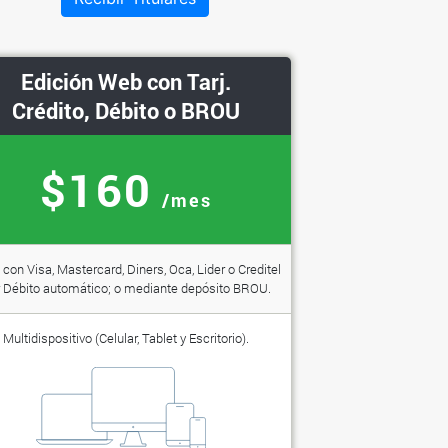
Edición Web con Tarj.
Crédito, Débito o BROU
$160
/mes
con Visa, Mastercard, Diners, Oca, Lider o Creditel
 Débito automático; o mediante depósito BROU.
Multidispositivo (Celular, Tablet y Escritorio).