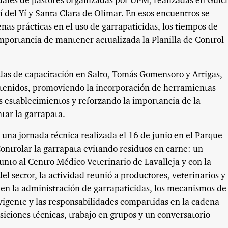
uales de pastores organizadas por UPM, realizadas en Guic
 del Yí y Santa Clara de Olimar. En esos encuentros se
nas prácticas en el uso de garrapaticidas, los tiempos de
importancia de mantener actualizada la Planilla de Control
das de capacitación en Salto, Tomás Gomensoro y Artigas,
tenidos, promoviendo la incorporación de herramientas
os establecimientos y reforzando la importancia de la
tar la garrapata.
 una jornada técnica realizada el 16 de junio en el Parque
ontrolar la garrapata evitando residuos en carne: un
to al Centro Médico Veterinario de Lavalleja y con la
del sector, la actividad reunió a productores, veterinarios y
 en la administración de garrapaticidas, los mecanismos de
vigente y las responsabilidades compartidas en la cadena
iciones técnicas, trabajo en grupos y un conversatorio