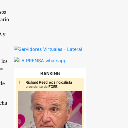
sos
nario
a
A y
 los
ón
RANKING
1
Richard Reed, ex sindicalista
 de
presidente de FOEB
ucha