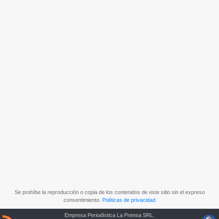
Se prohíbe la reproducción o copia de los contenidos de este sitio sin el expreso
consentimiento.
Políticas de privacidad
Empresa Periodística La Prensa SRL.