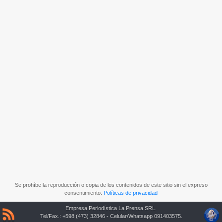
Se prohíbe la reproducción o copia de los contenidos de este sitio sin el expreso
consentimiento.
Políticas de privacidad
Empresa Periodística La Prensa SRL.
Tel/Fax.: +598 (473) 32846 - Celular/Whatsapp 091403575.