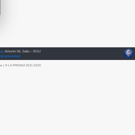
.uy
. Amorim 56, Salto – ROU
 de privacidad
he
| © LA PRENSA 2011-2020