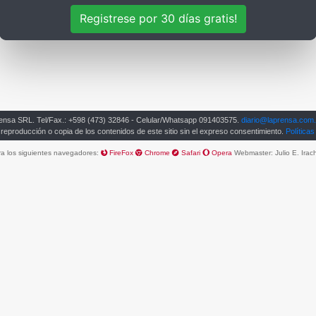
Registrese por 30 días gratis!
rensa SRL.
Tel/Fax.: +598 (473) 32846 - Celular/Whatsapp 091403575.
diario@laprensa.com
 reproducción o copia de los contenidos de este sitio sin el expreso consentimiento.
Políticas
ara los siguientes navegadores:
FireFox
Chrome
Safari
Opera
Webmaster:
Julio E. Irac