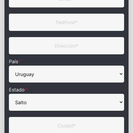
País
*
Estado
*