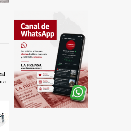
bal
ara