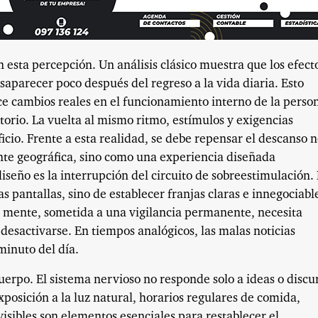
 esta percepción. Un análisis clásico muestra que los efect
saparecer poco después del regreso a la vida diaria. Esto
ce cambios reales en el funcionamiento interno de la perso
orio. La vuelta al mismo ritmo, estímulos y exigencias
cio. Frente a esta realidad, se debe repensar el descanso 
e geográfica, sino como una experiencia diseñada
iseño es la interrupción del circuito de sobreestimulación.
 pantallas, sino de establecer franjas claras e innegociabl
 La mente, sometida a una vigilancia permanente, necesita
 desactivarse. En tiempos analógicos, las malas noticias
minuto del día.
uerpo. El sistema nervioso no responde solo a ideas o discu
xposición a la luz natural, horarios regulares de comida,
visibles son elementos esenciales para restablecer el