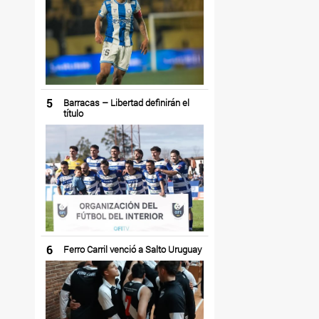
5
Barracas – Libertad definirán el
título
6
Ferro Carril venció a Salto Uruguay