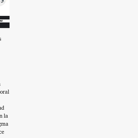
s
n
poral
ad
n la
igma
ce