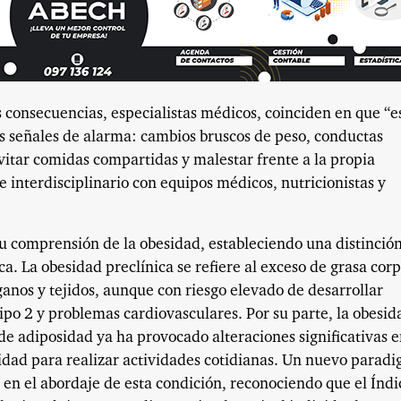
 consecuencias, especialistas médicos, coinciden en que “e
 señales de alarma: cambios bruscos de peso, conductas
evitar comidas compartidas y malestar frente a la propia
interdisciplinario con equipos médicos, nutricionistas y
u comprensión de la obesidad, estableciendo una distinció
ica. La obesidad preclínica se refiere al exceso de grasa cor
ganos y tejidos, aunque con riesgo elevado de desarrollar
po 2 y problemas cardiovasculares. Por su parte, la obesid
de adiposidad ya ha provocado alteraciones significativas e
cidad para realizar actividades cotidianas. Un nuevo parad
n el abordaje de esta condición, reconociendo que el Índi