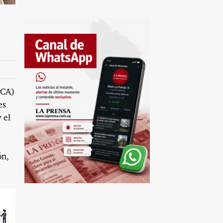
TCA)
es
 el
ón,