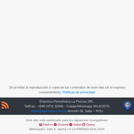
Se prohíbe la reproducción o copia de los contenidos de este sitio sin el expreso
consentimiento.
Políticas de privacidad
Empresa Periodística La Prensa SRL.
Tel/Fax.: +598 (473) 32846 - Celular/Whatsapp 091403575.
diario@laprensa.com.uy
. Amorim 56, Salto – ROU
Este sitio está optimizado para los siguientes navegadores:
FireFox
Chrome
Safari
Opera
Webmaster:
Julio E. Irache
| © LA PRENSA 2011-2020