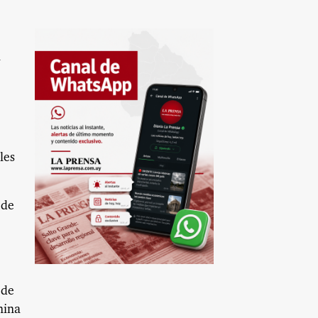
l
les
 de
 de
nina