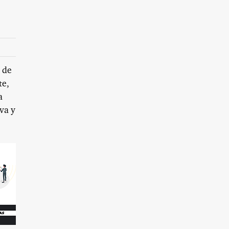
 de
te,
a
va y