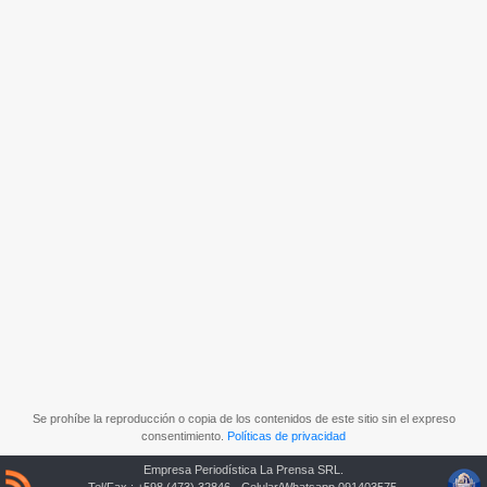
Se prohíbe la reproducción o copia de los contenidos de este sitio sin el expreso
consentimiento.
Políticas de privacidad
Empresa Periodística La Prensa SRL.
Tel/Fax.: +598 (473) 32846 - Celular/Whatsapp 091403575.