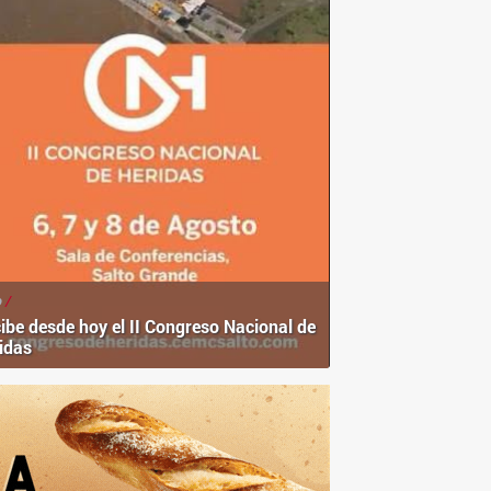
o
/
ibe desde hoy el II Congreso Nacional de
idas